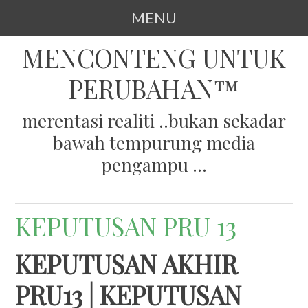
MENU
LANGKAU TERUS KE ARTIKEL
MENCONTENG UNTUK
PERUBAHAN™
merentasi realiti ..bukan sekadar
bawah tempurung media
pengampu ...
KEPUTUSAN PRU 13
KEPUTUSAN AKHIR
PRU13 | KEPUTUSAN