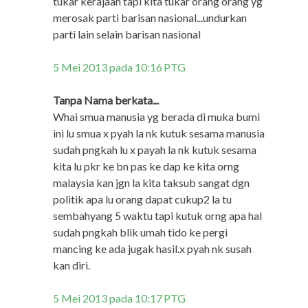
tukar kerajaan tapi kita tukar orang orang yg
merosak parti barisan nasional...undurkan
parti lain selain barisan nasional
5 Mei 2013 pada 10:16 PTG
Tanpa Nama berkata...
Whai smua manusia yg berada di muka bumi
ini lu smua x pyah la nk kutuk sesama manusia
sudah pngkah lu x payah la nk kutuk sesama
kita lu pkr ke bn pas ke dap ke kita orng
malaysia kan jgn la kita taksub sangat dgn
politik apa lu orang dapat cukup2 la tu
sembahyang 5 waktu tapi kutuk orng apa hal
sudah pngkah blik umah tido ke pergi
mancing ke ada jugak hasil.x pyah nk susah
kan diri.
5 Mei 2013 pada 10:17 PTG