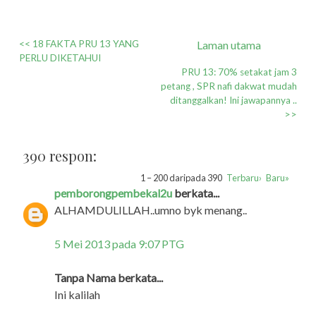
<< 18 FAKTA PRU 13 YANG
Laman utama
PERLU DIKETAHUI
PRU 13: 70% setakat jam 3
petang , SPR nafi dakwat mudah
ditanggalkan! Ini jawapannya ..
>>
390 respon:
1 – 200 daripada 390
Terbaru›
Baru»
pemborongpembekal2u
berkata...
ALHAMDULILLAH..umno byk menang..
5 Mei 2013 pada 9:07 PTG
Tanpa Nama berkata...
Ini kalilah