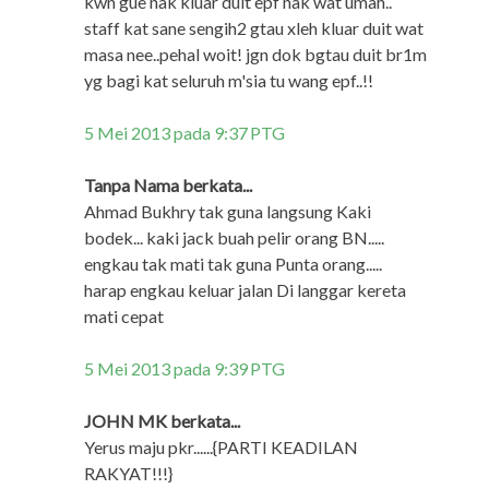
kwn gue nak kluar duit epf nak wat umah..
staff kat sane sengih2 gtau xleh kluar duit wat
masa nee..pehal woit! jgn dok bgtau duit br1m
yg bagi kat seluruh m'sia tu wang epf..!!
5 Mei 2013 pada 9:37 PTG
Tanpa Nama berkata...
Ahmad Bukhry tak guna langsung Kaki
bodek... kaki jack buah pelir orang BN.....
engkau tak mati tak guna Punta orang.....
harap engkau keluar jalan Di langgar kereta
mati cepat
5 Mei 2013 pada 9:39 PTG
JOHN MK berkata...
Yerus maju pkr......{PARTI KEADILAN
RAKYAT!!!}