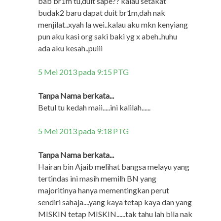
bab br1m tu,duit sape?? kalau setakat
budak2 baru dapat duit br1m,dah nak
menjilat..xyah la wei..kalau aku mkn kenyiang
pun aku kasi org saki baki yg x abeh..huhu
ada aku kesah..puiii
5 Mei 2013 pada 9:15 PTG
Tanpa Nama berkata...
Betul tu kedah maii.....ini kalilah......
5 Mei 2013 pada 9:18 PTG
Tanpa Nama berkata...
Hairan bin Ajaib melihat bangsa melayu yang
tertindas ini masih memilh BN yang
majoritinya hanya mementingkan perut
sendiri sahaja....yang kaya tetap kaya dan yang
MISKIN tetap MISKIN......tak tahu lah bila nak